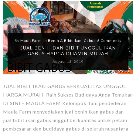
By
MaulaFarm
In
Benih & Bibit Ikan
,
Gabus
6 Comments
JUAL BENIH DAN BIBIT UNGGUL IKAN
GABUS HARGA DIJAMIN MURAH
August 13, 2019
JUAL BIBIT IKAN GABUS BERKUALITAS UNGGUL
HARGA MURAH: Raih Sukses Budidaya Anda Temukan
DI SINI – MAULA FARM Kelompok Tani pendederan
Maula Farm menyediakan jual benih ikan gabus dan
jual bibit ikan gabus unggul berkualitas untuk petani
pembesaran dan budidaya gabus di seluruh nusantara.