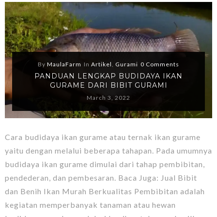
By
MaulaFarm
In
Artikel
,
Gurami
0 Comments
PANDUAN LENGKAP BUDIDAYA IKAN
GURAME DARI BIBIT GURAMI
March 3, 2022
Cara budidaya ikan gurame atau ternak ikan gurame
yaitu dengan melalui beberapa tahapan. Pada umumnya
budidaya ikan gurame dimulai dari tahap pembibitan,
pendederan, dan pembesaran. Baca Juga: Jual Bibit
dan Benih Ikan Murah Berkualitas Pembibitan adalah
kegiatan memperbanyak tanaman atau hewan