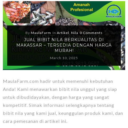
By
MaulaFarm
In
Artikel
,
Nila
0 Comments
JUAL BIBIT NILA BERKUALITAS DI
MAKASSAR – TERSEDIA DENGAN HARGA
MURAH!
March 10, 2025
MaulaFarm.com hadir untuk memenuhi kebutuhan
Anda! Kami menawarkan bibit nila unggul yang siap
untuk dibudidayakan, dengan harga yang sangat
kompetitif. Simak informasi selengkapnya tentang
bibit nila yang kami jual, keunggulan produk kami, dan
cara pemesanan di artikel ini.