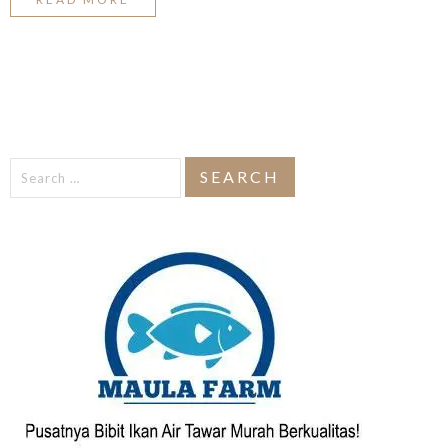
Search
for: