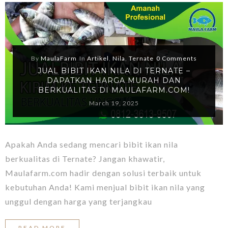
By
MaulaFarm
In
Artikel
,
Nila
,
Ternate
0 Comments
JUAL BIBIT IKAN NILA DI TERNATE –
DAPATKAN HARGA MURAH DAN
BERKUALITAS DI MAULAFARM.COM!
March 19, 2025
Apakah Anda sedang mencari bibit ikan nila
berkualitas di Ternate? Jangan khawatir,
Maulafarm.com hadir dengan solusi terbaik untuk
kebutuhan Anda! Kami menjual bibit ikan nila yang
unggul dengan harga yang terjangkau
READ MORE