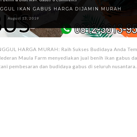
NGGUL IKAN GABUS HARGA DIJAMIN MURAH
August 13, 2019
GGUL HARGA MURAH: Raih Sukses Budidaya Anda Tem
eran Maula Farm menyediakan jual benih ikan gabus dan
etani pembesaran dan budidaya gabus di seluruh nusantara.