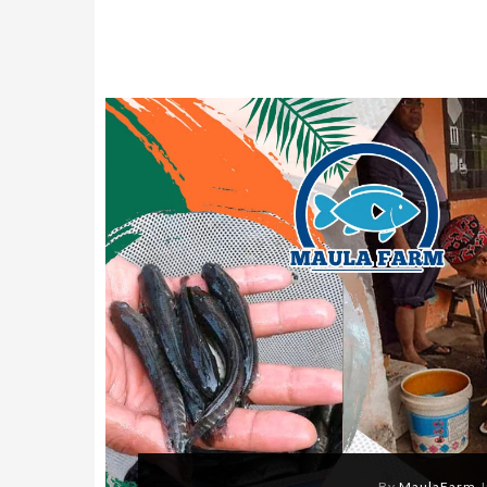
By
MaulaFarm