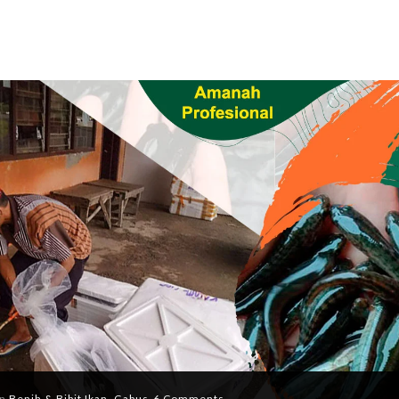
In
Benih & Bibit Ikan
,
Gabus
6 Comments