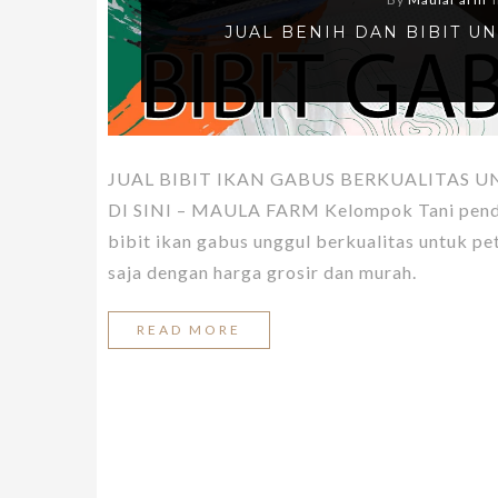
JUAL BENIH DAN BIBIT U
JUAL BIBIT IKAN GABUS BERKUALITAS UN
DI SINI – MAULA FARM Kelompok Tani pended
bibit ikan gabus unggul berkualitas untuk p
saja dengan harga grosir dan murah.
READ MORE