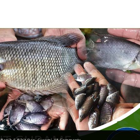
n
Benih & Bibit Ikan
,
Gurami
18 Comments