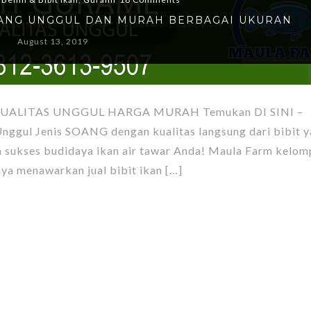
SOANG UNGGUL DAN MURAH BERBAGAI UKURAN
August 13, 2019
UALITAS UNGGUL HARGA MURAH Temukan DI SINI –
ggul Jenis SOANG dengan kualitas langsung dari bibit 
n sukses budidaya ikan air tawar Anda! Maula Farm kelo
aya menawarkan jual bibit ikan […]