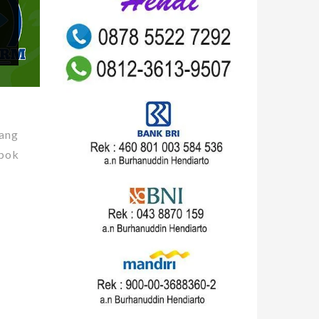
yang
mpok