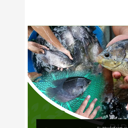
By
MaulaFarm
I