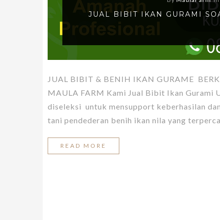
JUAL BIBIT IKAN GURAMI 
JUAL BIBIT & BENIH IKAN GURAME BERK
MAULA FARM Kami Jual Bibit Ikan Gurami Un
diseleksi untuk mensupport keberhasilan da
tani pendederan benih ikan nila yang terperc
READ MORE