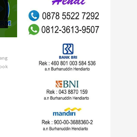
yang
mpok