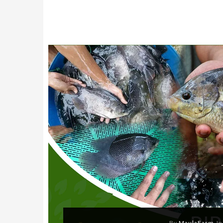
By
MaulaFarm
I