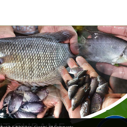
n
Benih & Bibit Ikan
,
Gurami
18 Comments