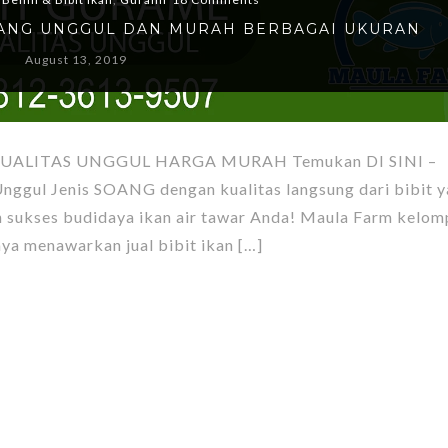
SOANG UNGGUL DAN MURAH BERBAGAI UKURAN
August 13, 2019
UALITAS UNGGUL HARGA MURAH Temukan DI SINI –
ggul Jenis SOANG dengan kualitas langsung dari bibit 
n sukses budidaya ikan air tawar Anda! Maula Farm kelo
aya menawarkan jual bibit ikan […]