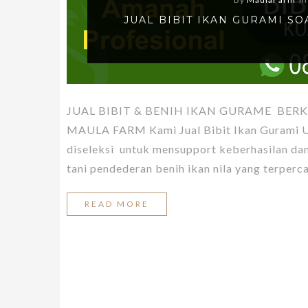
JUAL BIBIT IKAN GURAMI 
JUAL BIBIT & BENIH IKAN GURAME BERK
MAULA FARM Kami Jual Bibit Ikan Gurami Un
diseleksi untuk mensupport keberhasilan da
tani pendederan benih ikan nila yang terperc
READ MORE