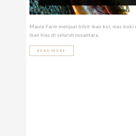
Maula Farm menjual bibit ikan koi, mas koki
ikan hias di seluruh nusantara.
READ MORE