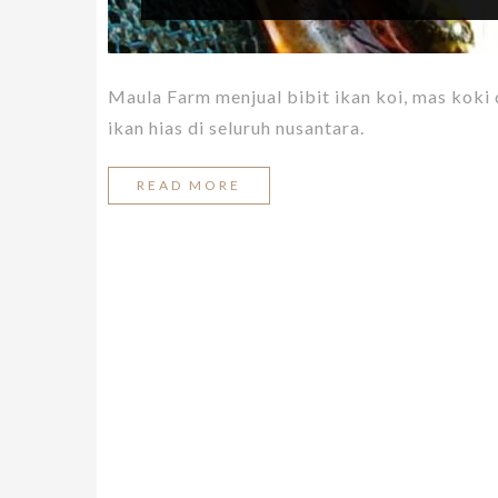
Maula Farm menjual bibit ikan koi, mas koki
ikan hias di seluruh nusantara.
READ MORE