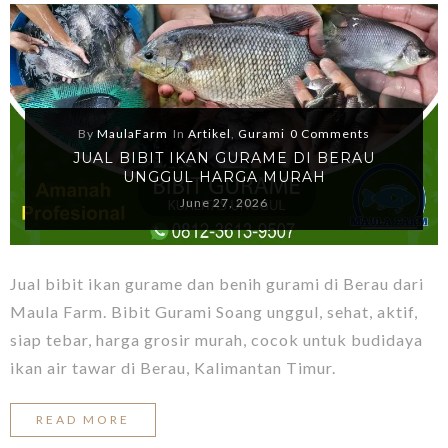
By
MaulaFarm
In
Artikel
,
Gurami
0 Comments
JUAL BIBIT IKAN GURAME DI BERAU
UNGGUL HARGA MURAH
June 27, 2026
Jual bibit ikan gurame dan benih gurami di Berau dari
Maula Farm. Bibit Gurami Soang unggul, sehat, aktif,
siap tebar, harga grosir murah, cocok untuk budidaya
ikan air tawar di Berau, Kalimantan Timur.
READ MORE