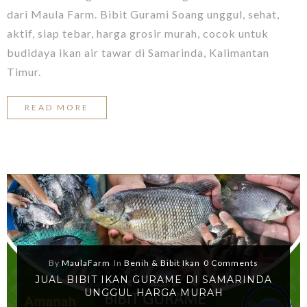
dari Maula Farm. Bibit Gurami Soang unggul, sehat,
aktif, siap tebar, harga grosir murah, cocok untuk
budidaya ikan air tawar di Samarinda, Kalimantan
Timur.
READ MORE
By
MaulaFarm
In
Benih & Bibit Ikan
0 Comments
JUAL BIBIT IKAN GURAME DI SAMARINDA
UNGGUL HARGA MURAH