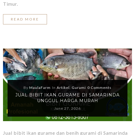
Timur.
READ MORE
By
MaulaFarm
In
Artikel
,
Gurami
0 Comments
JUAL BIBIT IKAN GURAME DI SAMARINDA
UNGGUL HARGA MURAH
June 27, 2026
Jual bibit ikan gurame dan benih gurami di Samarinda