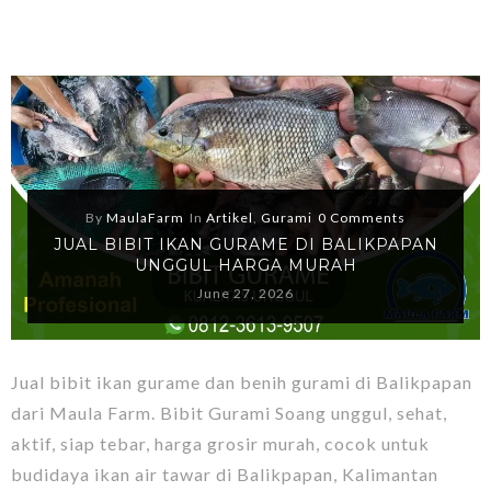
By
MaulaFarm
In
Artikel
,
Gurami
0 Comments
JUAL BIBIT IKAN GURAME DI BALIKPAPAN
UNGGUL HARGA MURAH
June 27, 2026
Jual bibit ikan gurame dan benih gurami di Balikpapan
dari Maula Farm. Bibit Gurami Soang unggul, sehat,
aktif, siap tebar, harga grosir murah, cocok untuk
budidaya ikan air tawar di Balikpapan, Kalimantan