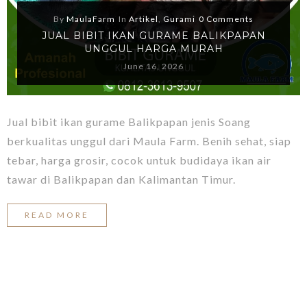
By
MaulaFarm
In
Artikel
,
Gurami
0 Comments
JUAL BIBIT IKAN GURAME BALIKPAPAN
UNGGUL HARGA MURAH
June 16, 2026
Jual bibit ikan gurame Balikpapan jenis Soang
berkualitas unggul dari Maula Farm. Benih sehat, siap
tebar, harga grosir, cocok untuk budidaya ikan air
tawar di Balikpapan dan Kalimantan Timur.
READ MORE