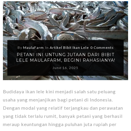
By
MaulaFarm
In
Artikel Bibit Ikan Lele
0 Comments
PETANI INI UNTUNG JUTAAN DARI BIBIT
LELE MAULAFARM, BEGINI RAHASIANYA!
June 16, 2025
Budidaya ikan lele kini menjadi salah satu peluang
usaha yang menjanjikan bagi petani di Indonesia.
Dengan modal yang relatif terjangkau dan perawatan
yang tidak terlalu rumit, banyak petani yang berhasil
meraup keuntungan hingga puluhan juta rupiah per