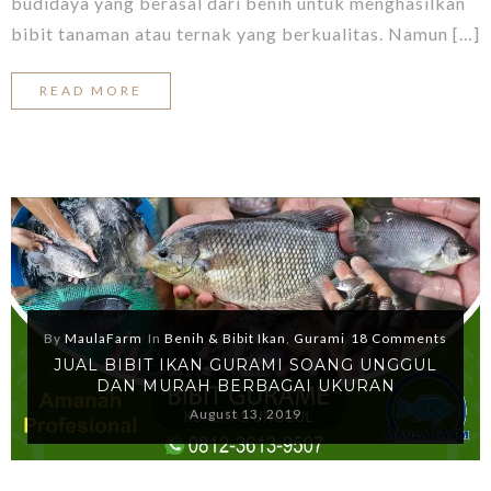
budidaya yang berasal dari benih untuk menghasilkan
bibit tanaman atau ternak yang berkualitas. Namun […]
READ MORE
By
MaulaFarm
In
Benih & Bibit Ikan
,
Gurami
18 Comments
JUAL BIBIT IKAN GURAMI SOANG UNGGUL
DAN MURAH BERBAGAI UKURAN
August 13, 2019