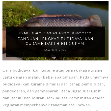
By
MaulaFarm
In
Artikel
,
Gurami
0 Comments
PANDUAN LENGKAP BUDIDAYA IKAN
GURAME DARI BIBIT GURAMI
March 3, 2022
Cara budidaya ikan gurame atau ternak ikan gurame
yaitu dengan melalui beberapa tahapan. Pada umumnya
budidaya ikan gurame dimulai dari tahap pembibitan,
pendederan, dan pembesaran. Baca Juga: Jual Bibit
dan Benih Ikan Murah Berkualitas Pembibitan adalah
kegiatan memperbanyak tanaman atau hewan