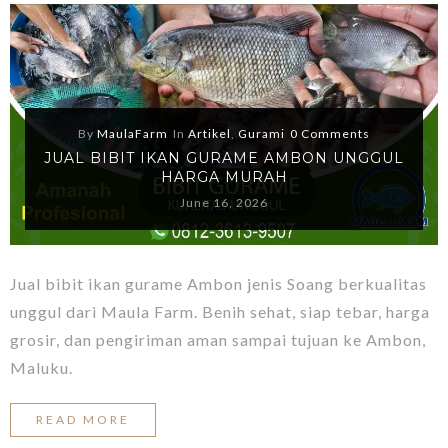
By
MaulaFarm
In
Artikel
,
Gurami
0 Comments
JUAL BIBIT IKAN GURAME AMBON UNGGUL
HARGA MURAH
June 16, 2026
Jual bibit ikan gurame Ambon jenis Soang berkualitas
unggul dari Maula Farm. Benih sehat, siap tebar, harga
grosir, dan pengiriman aman sampai tujuan ke Ambon,
Maluku.
READ MORE