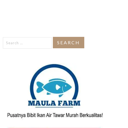
Search
for: