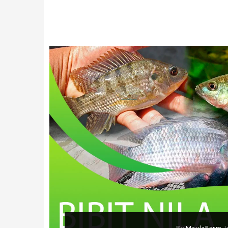
By
MaulaFarm