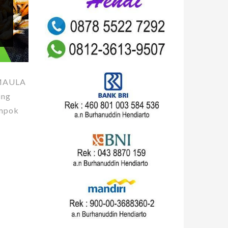
 MAULA
ung
ompok