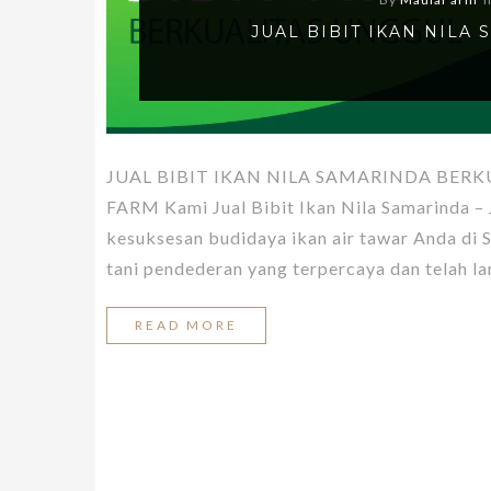
JUAL BIBIT IKAN NILA
JUAL BIBIT IKAN NILA SAMARINDA BERK
FARM Kami Jual Bibit Ikan Nila Samarinda –
kesuksesan budidaya ikan air tawar Anda di
tani pendederan yang terpercaya dan telah la
READ MORE