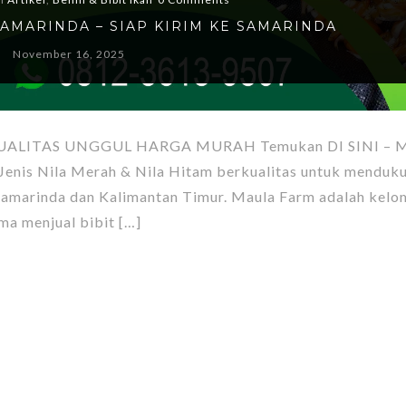
 SAMARINDA – SIAP KIRIM KE SAMARINDA
November 16, 2025
UALITAS UNGGUL HARGA MURAH Temukan DI SINI –
 Jenis Nila Merah & Nila Hitam berkualitas untuk menduk
 Samarinda dan Kalimantan Timur. Maula Farm adalah kel
ma menjual bibit […]