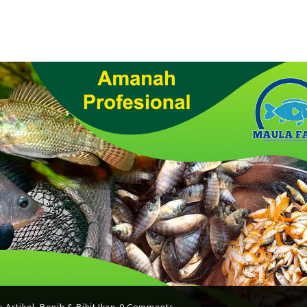
In
Artikel
,
Benih & Bibit Ikan
0 Comments