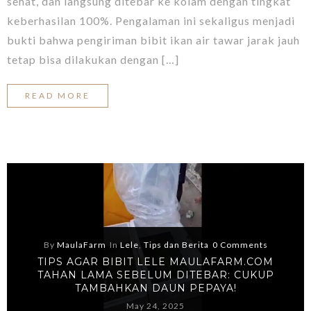
sehat, dan langsung ditebar ke kolam dengan tingkat
keberhasilan 100%. Pengalaman ini sekaligus menjadi
bukti bahwa pengiriman bibit ikan air tawar jarak jauh
tetap bisa dilakukan dengan […]
READ MORE
By
MaulaFarm
In
Lele
,
Tips dan Berita
0 Comments
TIPS AGAR BIBIT LELE MAULAFARM.COM
TAHAN LAMA SEBELUM DITEBAR: CUKUP
TAMBAHKAN DAUN PEPAYA!
May 24, 2025