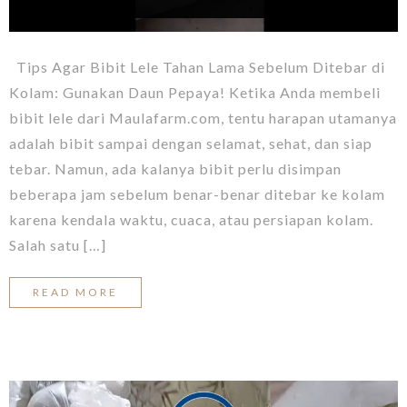
Tips Agar Bibit Lele Tahan Lama Sebelum Ditebar di
Kolam: Gunakan Daun Pepaya! Ketika Anda membeli
bibit lele dari Maulafarm.com, tentu harapan utamanya
adalah bibit sampai dengan selamat, sehat, dan siap
tebar. Namun, ada kalanya bibit perlu disimpan
beberapa jam sebelum benar-benar ditebar ke kolam
karena kendala waktu, cuaca, atau persiapan kolam.
Salah satu […]
READ MORE