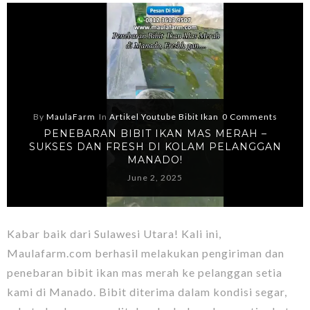
By
MaulaFarm
In
Artikel Youtube Bibit Ikan
0 Comments
PENEBARAN BIBIT IKAN MAS MERAH –
SUKSES DAN FRESH DI KOLAM PELANGGAN
MANADO!
June 2, 2025
Kabar baik dari Sulawesi Utara! Kali ini,
Maulafarm.com berhasil melakukan pengiriman dan
penebaran bibit ikan mas merah ke pelanggan setia
kami di Manado. Bibit diterima dalam kondisi segar,