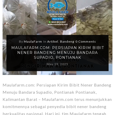
By
MaulaFarm
In
Artikel
,
Bandeng
0 Comments
MAULAFARM.COM: PERSIAPAN KIRIM BIBIT
NENER BANDENG MENUJU BANDARA
SUPADIO, PONTIANAK
May 19, 2025
Maulafarm.com: Persiapan Kirim Bibit Nener Bandeng
Menuju Bandara Supadio, Pontianak Pontianak,
Kalimantan Barat – Maulafarm.com terus menunjukkan
komitmennya sebagai penyedia bibit nener bandeng
berkualitas nasional. Hari ini, tim Maulafarm tengah