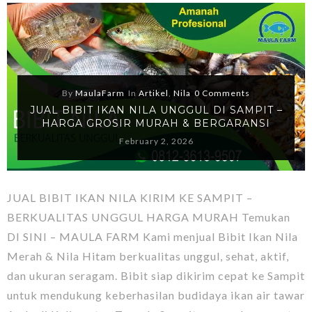
By
MaulaFarm
In
Artikel
,
Nila
0 Comments
JUAL BIBIT IKAN NILA UNGGUL DI SAMPIT –
HARGA GROSIR MURAH & BERGARANSI
February 2, 2026
JUAL BIBIT IKAN NILA KIRIM KE SAMPIT –
BERKUALITAS UNGGUL HARGA MURAH Temukan
DI SINI – MAULA FARM Kami menjual Bibit Ikan Nila
Merah & Nila Hitam berkualitas unggul, sehat, aktif,
dan ukuran seragam. Bibit siap dikirim cepat ke Sampit
untuk mendukung keberhasilan budidaya ikan air tawar