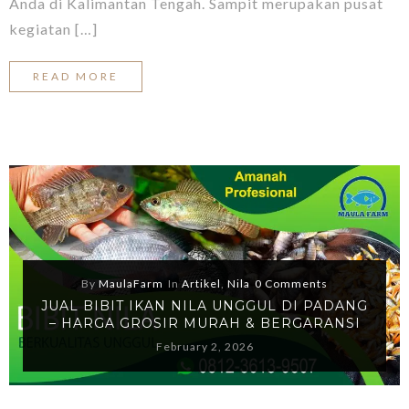
Anda di Kalimantan Tengah. Sampit merupakan pusat
kegiatan […]
READ MORE
By
MaulaFarm
In
Artikel
,
Nila
0 Comments
JUAL BIBIT IKAN NILA UNGGUL DI PADANG
– HARGA GROSIR MURAH & BERGARANSI
February 2, 2026