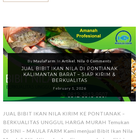
By
MaulaFarm
In
Artikel
,
Nila
0 Comments
JUAL BIBIT IKAN NILA DI PONTIANAK
KALIMANTAN BARAT – SIAP KIRIM &
BERKUALITAS
February 1, 2026
JUAL BIBIT IKAN NILA KIRIM KE PONTIANAK –
BERKUALITAS UNGGUL HARGA MURAH Temukan
DI SINI – MAULA FARM Kami menjual Bibit Ikan Nila