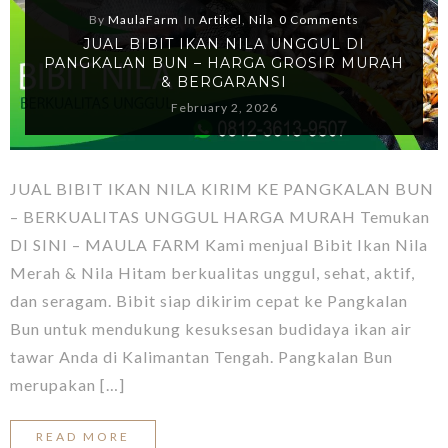
By
MaulaFarm
In
Artikel
,
Nila
0 Comments
JUAL BIBIT IKAN NILA UNGGUL DI
PANGKALAN BUN – HARGA GROSIR MURAH
& BERGARANSI
February 2, 2026
JUAL BIBIT IKAN NILA KIRIM KE PANGKALAN BUN
– BERKUALITAS UNGGUL HARGA MURAH Temukan
DI SINI – MAULA FARM Kami menjual Bibit Ikan Nila
Merah & Nila Hitam berkualitas unggul, sehat, aktif,
dan seragam. Bibit siap dikirim cepat ke Pangkalan
Bun untuk mendukung kesuksesan budidaya ikan air
tawar Anda di Kalimantan Tengah. Pangkalan Bun
merupakan […]
READ MORE