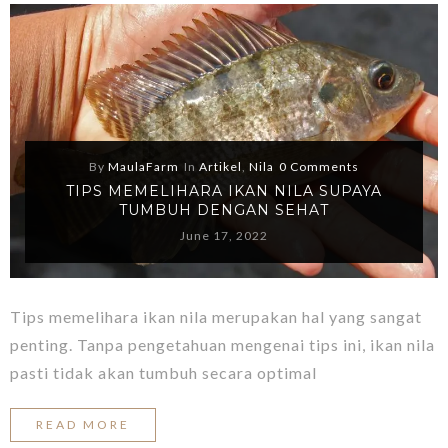
By
MaulaFarm
In
Artikel
,
Nila
0 Comments
TIPS MEMELIHARA IKAN NILA SUPAYA
TUMBUH DENGAN SEHAT
June 17, 2022
Tips memelihara ikan nila merupakan hal yang sangat
penting. Tanpa pengetahuan mengenai tips ini, ikan nila
pasti tidak akan tumbuh secara optimal
READ MORE