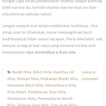
diingat juga kalau penambahan vitamin sangat penting.
Oleh karena itu, belilah vitamin dan berikan ke ikan
nila minimal sebulan sekali.
Jangan sampai asal dalam melakukan budidaya. Jika
sikap asal ini dilakukan, besar kemungkinan hasil
budidayanya tidak sesuai harapan. Perlu diketahui, ada
banyak orang di luar sana yang kecewa karena asal
menjalankan
tips memelihara ikan nila
.
Benih Nila
,
Bibit Nila
,
Kualitas Air
Leave a
Nila
,
Makan Nila
,
Makanan Benih Nila
,
comment
Makanan Bibit Nila
,
Memelihara Nila
,
Nila Sehat
,
Penebaran Ikan Nila
,
Penebaran Nila
,
Penenebaran Benih
Nila
,
Tempat Ikan Nila
,
Tips Ikan Nila