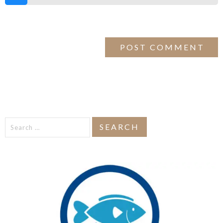
Search
for: