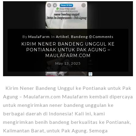
By
MaulaFarm
In
Artikel
,
Bandeng
0 Comments
KIRIM NENER BANDENG UNGGUL KE
PONTIANAK UNTUK PAK AGUNG –
MAULAFARM.COM
May 13, 2025
Kirim Nener Bandeng Unggul ke Pontianak untuk Pak
Agung – Maulafarm.com Maulafarm kembali dipercaya
untuk mengirimkan nener bandeng unggulan ke
berbagai daerah di Indonesia! Kali ini, kami
mengirimkan benih bandeng berkualitas ke Pontianak,
Kalimantan Barat, untuk Pak Agung. Semoga