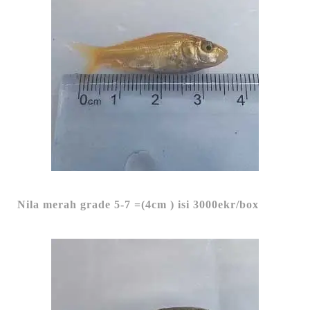
Nila merah grade 5-7 =(4cm ) isi 3000ekr/box