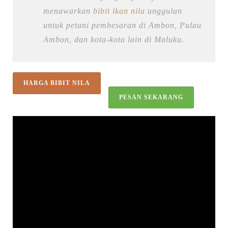
menawarkan
bibit ikan nila
unggulan
untuk petani pembesaran di Ambon, Pulau
Ambon, dan kota-kota lain di Maluku.
HARGA BIBIT NILA
PESAN SEKARANG