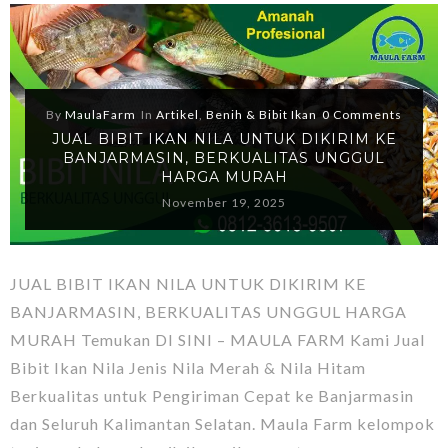
By
MaulaFarm
In
Artikel
,
Benih & Bibit Ikan
0 Comments
JUAL BIBIT IKAN NILA UNTUK DIKIRIM KE
BANJARMASIN, BERKUALITAS UNGGUL
HARGA MURAH
November 19, 2025
JUAL BIBIT IKAN NILA UNTUK DIKIRIM KE
BANJARMASIN, BERKUALITAS UNGGUL HARGA
MURAH Temukan DI SINI – MAULA FARM Kami Jual
Bibit Ikan Nila Jenis Nila Merah & Nila Hitam
Berkualitas untuk Pengiriman Cepat ke Banjarmasin
dan Seluruh Kalimantan Selatan. Maula Farm kelompok