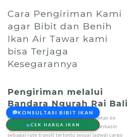
Cara Pengiriman Kami
agar Bibit dan Benih
Ikan Air Tawar kami
bisa Terjaga
Kesegarannya
Pengiriman melalui
Bandara Ngurah Rai Bali
KONSULTASI BIBIT IKAN
Bandara Ngurah Rai Bali untuk pengiriman ke
CEK HARGA IKAN
wilayah tengah & timur, termasuk Banjarmasin
sebagai rute transit tertentu sesuai jadwal cargo