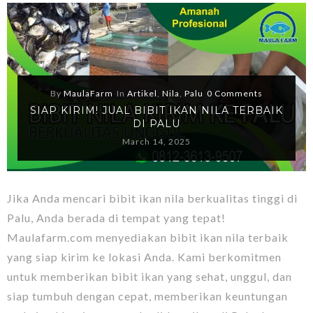
By
MaulaFarm
In
Artikel
,
Nila
,
Palu
0 Comments
SIAP KIRIM! JUAL BIBIT IKAN NILA TERBAIK
DI PALU
March 14, 2025
Jika Anda mencari bibit ikan nila berkualitas tinggi di
Palu, Anda berada di tempat yang tepat!
Maulafarm.com menyediakan bibit ikan nila terbaik
yang siap kirim ke lokasi Anda. Kami berkomitmen
untuk memberikan bibit ikan yang sehat, unggul, dan
siap tumbuh dengan cepat, memberikan keuntungan