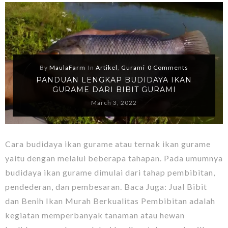
By
MaulaFarm
In
Artikel
,
Gurami
0 Comments
PANDUAN LENGKAP BUDIDAYA IKAN
GURAME DARI BIBIT GURAMI
March 3, 2022
Cara budidaya ikan gurame atau ternak ikan gurame
yaitu dengan melalui beberapa tahapan. Pada umumnya
budidaya ikan gurame dimulai dari tahap pembibitan,
pendederan, dan pembesaran. Baca Juga: Jual Bibit
dan Benih Ikan Murah Berkualitas Pembibitan adalah
kegiatan memperbanyak tanaman atau hewan