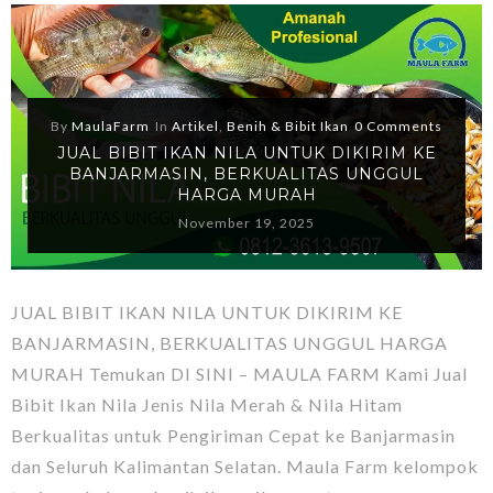
By
MaulaFarm
In
Artikel
,
Benih & Bibit Ikan
0 Comments
JUAL BIBIT IKAN NILA UNTUK DIKIRIM KE
BANJARMASIN, BERKUALITAS UNGGUL
HARGA MURAH
November 19, 2025
JUAL BIBIT IKAN NILA UNTUK DIKIRIM KE
BANJARMASIN, BERKUALITAS UNGGUL HARGA
MURAH Temukan DI SINI – MAULA FARM Kami Jual
Bibit Ikan Nila Jenis Nila Merah & Nila Hitam
Berkualitas untuk Pengiriman Cepat ke Banjarmasin
dan Seluruh Kalimantan Selatan. Maula Farm kelompok