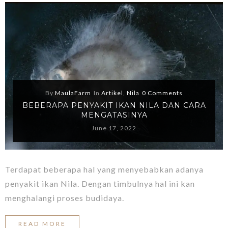
By
MaulaFarm
In
Artikel
,
Nila
0 Comments
BEBERAPA PENYAKIT IKAN NILA DAN CARA
MENGATASINYA
June 17, 2022
Terdapat beberapa hal yang menyebabkan adanya
penyakit ikan Nila. Dengan timbulnya hal ini kan
menghalangi proses budidaya.
READ MORE