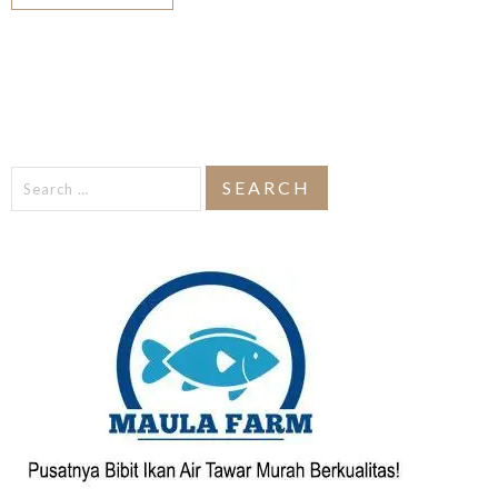
Search
for: